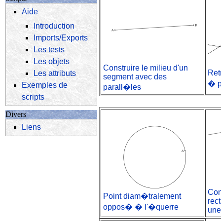
Aide
Introduction
Imports/Exports
Les tests
Les objets
Construire le milieu d'un
Ret
Les attributs
segment avec des
� p
Exemples de
parall�les
scripts
Divers
Liens
Con
Point diam�tralement
rec
oppos� � l'�querre
une