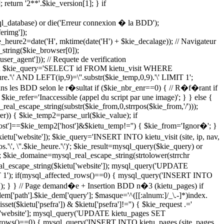
; return '2**'.$kie_version[1]; } if
l_database) or die('Erreur connexion � la BDD');
rimg']);
heure2=date('H', mktime(date('H') + $kie_decalage)); // Navigateur
string($kie_browser[0]);
er_agent'])); // Requete de verification
ite']); $kie_query='SELECT id FROM kietu_visit WHERE
re.'\' AND LEFT(ip,9)=\''.substr($kie_temp,0,9).'\' LIMIT 1';
ans les BDD selon le r�sultat if ($kie_nbr_enr==0) { // R�f�rant if
{ $kie_refer='Inaccessible (appel du script par une image)'; } } else {
real_escape_string(substr($kie_from,0,strrpos($kie_from,'/')));
rer)) { $kie_temp2=parse_url($kie_value); if
host']==$kie_temp2['host']&$kietu_temp!='') { $kie_from='Ignor�'; }
etu['website']); $kie_query='INSERT INTO kietu_visit (site, ip, nav,
e_os.'\', \''.$kie_heure.'\')'; $kie_result=mysql_query($kie_query) or
; $kie_domaine=mysql_real_escape_string(strtolower(strrchr
eal_escape_string($kietu['website']); mysql_query('UPDATE
T 1'); if(mysql_affected_rows()==0) { mysql_query('INSERT INTO
aines'); } } // Page demand�e + Insertion BDD n�3 (kietu_pages) if
dem['path'].$kie_dem['query']; $masque='^([[:alnum:]/_\.-]*)index.
set($kietu['psefra']) & $kietu['psefra']!='') { $kie_request .='
etu['website']; mysql_query('UPDATE kietu_pages SET
d_rows()==0) { mysql_query('INSERT INTO kietu_pages (site, pages,