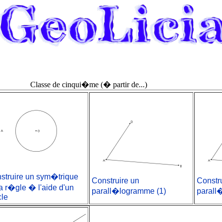
Classe de cinqui�me (� partir de...)
struire un sym�trique
Construire un
Constr
a r�gle � l'aide d'un
parall�logramme (1)
parall
cle