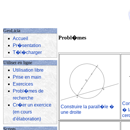
GeoLicia
Probl�mes
Accueil
Pr�sentation
T�l�charger
Utiliser en ligne
Utilisation libre
Prise en main
Exercices
Probl�mes de
recherche
Con
Cr�er un exercice
Construire la parall�le �
� l
(en cours
une droite
cer
d'élaboration)
Scripts