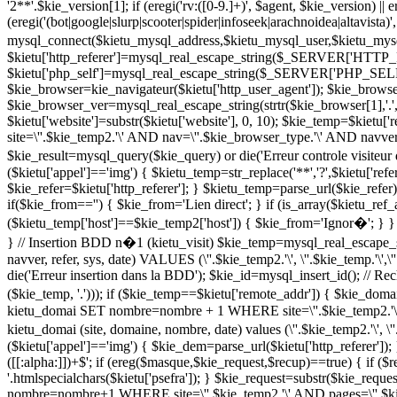
'2**'.$kie_version[1]; if (eregi('rv:([0-9.]+)', $agent, $kie_version) || 
(eregi('(bot|google|slurp|scooter|spider|infoseek|arachnoidea|altavista)'
mysql_connect($kietu_mysql_address,$kietu_mysql_user,$kietu_mysql
$kietu['http_referer']=mysql_real_escape_string($_SERVER['HTTP_R
$kietu['php_self']=mysql_real_escape_string($_SERVER['PHP_SELF']);
$kie_browser=kie_navigateur($kietu['http_user_agent']); $kie_brows
$kie_browser_ver=mysql_real_escape_string(strtr($kie_browser[1],'.','
$kietu['website']=substr($kietu['website'], 0, 10); $kie_temp=$kie
site=\''.$kie_temp2.'\' AND nav=\''.$kie_browser_type.'\' AND navver=
$kie_result=mysql_query($kie_query) or die('Erreur controle visiteu
($kietu['appel']=='img') { $kietu_temp=str_replace('**','?',$kietu['refe
$kie_refer=$kietu['http_referer']; } $kietu_temp=parse_url($kie_refer
if($kie_from=='') { $kie_from='Lien direct'; } if (is_array($kietu_re
($kietu_temp['host']==$kie_temp2['host']) { $kie_from='Ignor�'; } }
} // Insertion BDD n�1 (kietu_visit) $kie_temp=mysql_real_escape_st
navver, refer, sys, date) VALUES (\''.$kie_temp2.'\', \''.$kie_temp.'\',\''
die('Erreur insertion dans la BDD'); $kie_id=mysql_insert_id(); // 
($kie_temp, '.'))); if ($kie_temp==$kietu['remote_addr']) { $kie_d
kietu_domai SET nombre=nombre + 1 WHERE site=\''.$kie_temp2.'\' 
kietu_domai (site, domaine, nombre, date) values (\''.$kie_temp2.'\', \
($kietu['appel']=='img') { $kie_dem=parse_url($kietu['http_referer'])
([[:alpha:]])+$'; if (ereg($masque,$kie_request,$recup)==true) { if ($re
'.htmlspecialchars($kietu['psefra']); } $kie_request=substr($kie_r
nombre=nombre+1 WHERE site=\''.$kie_temp2.'\' AND pages=\''.$kie_