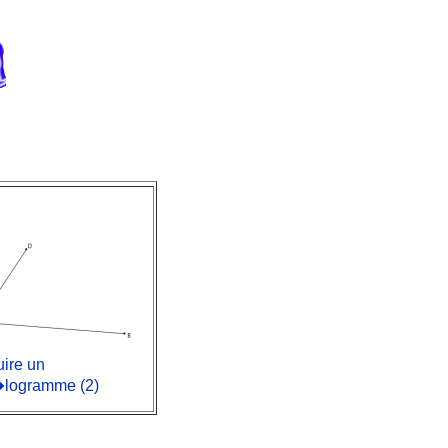
uire un
�logramme (2)