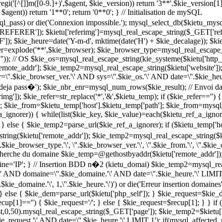
eregi('[^[]]m([0-9.]+)',$agent, $kie_version)) return '3**'.$kie_version[1]
, $agent)) return '1**0'; return '0**0'; } // Initialisation de mySQL
_pass) or die('Connexion impossible.'); mysql_select_db($kietu_mysq
EFERER']); $kietu['referimg']=mysql_real_escape_string($_GET['refe
 $kie_heure=date('Y-m-d', mktime(date('H') + $kie_decalage)); $kie_
er=explode('**',$kie_browser); $kie_browser_type=mysql_real_escape_
')); // OS $kie_os=mysql_real_escape_string(kie_systeme($kietu['http_us
tu['remote_addr']; $kie_temp2=mysql_real_escape_string($kietu['webs
\''.$kie_browser_ver.'\' AND sys=\''.$kie_os.'\' AND date=\''.$kie_heu
r deja pass�'); $kie_nbr_enr=mysql_num_rows($kie_result); // Envoi d
rimg']); $kie_refer=str_replace('*','&',$kietu_temp); if ($kie_refer=='') 
); $kie_from=$kietu_temp['host'].$kietu_temp['path']; $kie_from=mysql_
f_a_ignorer)) { while(list($kie_key, $kie_value)=each($kietu_ref_a_igno
 } else { $kie_temp2=parse_url($kie_ref_a_ignorer); if ($kietu_temp['
ring($kietu['remote_addr']); $kie_temp2=mysql_real_escape_string($ki
.$kie_browser_type.'\', \''.$kie_browser_ver.'\', \''.$kie_from.'\', \''.$ki
Recherche du domaine $kie_temp=@gethostbyaddr($kietu['remote_addr'])
omaine='IP'; } // Insertion BDD n�2 (kietu_domai) $kie_temp2=mysql_r
AND domaine=\''.$kie_domaine.'\' AND date=\''.$kie_heure.'\' LIMI
''.$kie_domaine.'\', 1,\''.$kie_heure.'\')') or die('Erreur insertion dom
; } else { $kie_dem=parse_url($kietu['php_self']); } $kie_request=$kie_
cup[1]=='') { $kie_request='/'; } else { $kie_request=$recup[1]; } } if (is
equest,0,50).mysql_real_escape_string($_GET['page']); $kie_temp2=$ki
request.'\' AND date=\''.$kie_heure.'\' LIMIT 1'); if(mysql_affecte