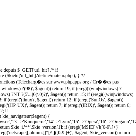
lle depuis $_GET['url_hit'] /* if
ire ($kietu['url_hit'].'define/moteur.php'); } */
 { // Fonctions (Telecharg�es sur www.phpapps.org / Cr��es pas
|windows) ?(98)', $agent)) return 19; if (eregi('(win|windows) ?
dows) ?NT ?(5\.1|6(\.0)?)', $agent)) return 15; if (eregi('(win|windows)
if (eregi('(linux)', $agent)) return 12; if (eregi('SunOs', $agent))
regi('(HP-UX)', $agent)) return 7; if (eregi('(IRIX)', $agent)) return 6;
2; if
ion kie_navigateur($agent) {
wser','13'=>'Konqueror','14'=>'Lynx','15'=>'Opera','16'=>'Oregano','17
turn $kie_i.'**'.$kie_version[1]; if (eregi('MSIE[ \/]([0-9\.]+)',
egi('netscape[[:alnum:]]*[/\ ]([0-9.]+)', $agent, $kie_version)) return