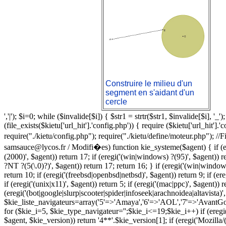
Construire le milieu d'un
segment en s'aidant d'un
cercle
','|'); $i=0; while ($invalide[$i]) { $str1 = strtr($str1, $invalide[$i], '
(file_exists($kietu['url_hit'].'config.php')) { require ($kietu['url_hit'].'
require("./kietu/config.php"); require("./kietu/define/moteur.php"); 
samsauce@lycos.fr / Modifi�es) function kie_systeme($agent) { if (ere
(2000)', $agent)) return 17; if (eregi('(win|windows) ?(95)', $agent)) 
?NT ?(5(\.0)?)', $agent)) return 17; return 16; } if (eregi('(win|windows
return 10; if (eregi('(freebsd|openbsd|netbsd)', $agent)) return 9; if (er
if (eregi('(unix|x11)', $agent)) return 5; if (eregi('(mac|ppc)', $agent)) re
(eregi('(bot|google|slurp|scooter|spider|infoseek|arachnoidea|altavista)',
$kie_liste_navigateurs=array('5'=>'Amaya','6'=>'AOL','7'=>'AvantGo',
for ($kie_i=5, $kie_type_navigateur='';$kie_i<=19;$kie_i++) if (eregi($ki
$agent, $kie_version)) return '4**'.$kie_version[1]; if (eregi('Mozilla/