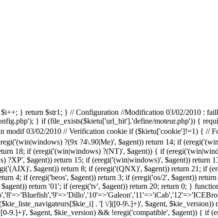
_'); $i++; } return $str1; } // Configuration //Modification 03/02/2010 : fai
config.php'); } if (file_exists($kietu['url_hit'].'define/moteur.php')) { requ
//Fin modif 03/02/2010 // Verification cookie if ($kietu['cookie']!=1)
gi('(win|windows) ?(9x ?4\.90|Me)', $agent)) return 14; if (eregi('(win
return 18; if (eregi('(win|windows) ?(NT)', $agent)) { if (eregi('(win|win
) ?XP', $agent)) return 15; if (eregi('(win|windows)', $agent)) return 13; 
egi('(AIX)', $agent)) return 8; if (eregi('(QNX)', $agent)) return 21; if (e
turn 4; if (eregi('beos', $agent)) return 3; if (eregi('os/2', $agent)) return 
 $agent)) return '01'; if (eregi('tv', $agent)) return 20; return 0; } funct
'8'=>'Bluefish','9'=>'Dillo','10'=>'Galeon','11'=>'iCab','12'=>'ICEBro
e_liste_navigateurs[$kie_i] . '[ \/]([0-9\.]+)', $agent, $kie_version)) re
([0-9.]+)', $agent, $kie_version) && !eregi('compatible', $agent)) { if (er