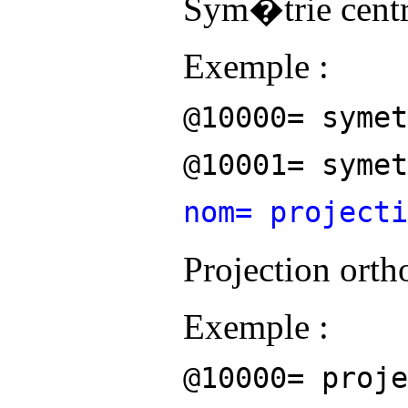
Sym�trie centra
Exemple :
@10000= symet
@10001= symet
nom= projecti
Projection orth
Exemple :
@10000= proje