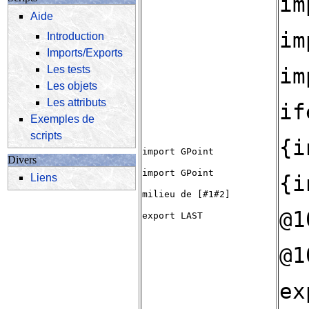
im
Aide
im
Introduction
Imports/Exports
Les tests
im
Les objets
Les attributs
if
Exemples de
scripts
{i
import GPoint
Divers
import GPoint
{i
Liens
milieu de [#1#2]
@1
export LAST
@1
ex