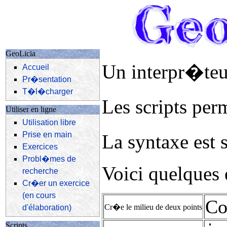
GeoLicia
Un interpr�teu
Accueil
Pr�sentation
T�l�charger
Les scripts perm
Utiliser en ligne
Utilisation libre
Prise en main
La syntaxe est 
Exercices
Probl�mes de
Voici quelques
recherche
Cr�er un exercice
(en cours
Co
Cr�e le milieu de deux points
d'élaboration)
Scripts