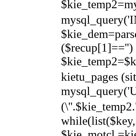
$kie_temp2=mys
mysql_query('IN
$kie_dem=parse_
($recup[1]=='') 
$kie_temp2=$ki
kietu_pages (sit
mysql_query('U
(\''.$kie_temp2.
while(list($key
$kie_motcl.=kie