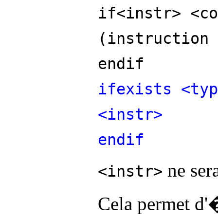
if<instr> <co
(instruction 
endif
ifexists <typ
<instr>
endif
ne ser
<instr>
Cela permet d'�