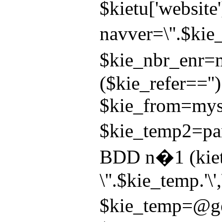
$kietu['websit
navver=\''.$kie
$kie_nbr_enr=my
($kie_refer==''
$kie_from=mysql
$kie_temp2=pars
BDD n�1 (kietu_
\''.$kie_temp.'\
$kie_temp=@get