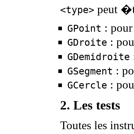
peut �t
<type>
: pour
GPoint
: pou
GDroite
GDemidroite
: po
GSegment
: pou
GCercle
2. Les tests
Toutes les instr