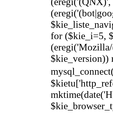
(eregi('(QNX)', 
(eregi('(bot|goo
$kie_liste_navi
for ($kie_i=5, $
(eregi('Mozilla/
$kie_version)) r
mysql_connect(
$kietu['http_r
mktime(date('H'
$kie_browser_ty