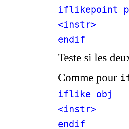
iflikepoint p
<instr>
endif
Teste si les d
Comme pour
i
iflike obj
<instr>
endif