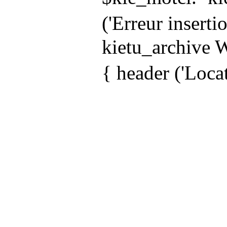
('Erreur insert
kietu_archive W
{ header ('Locat