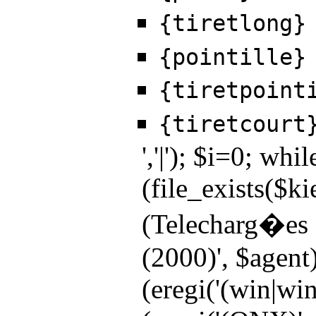
{tiretlong}
{pointille}
{tiretpoint
{tiretcourt
','|'); $i=0; wh
(file_exists($ki
(Telecharg�es s
(2000)', $agent)
(eregi('(win|win