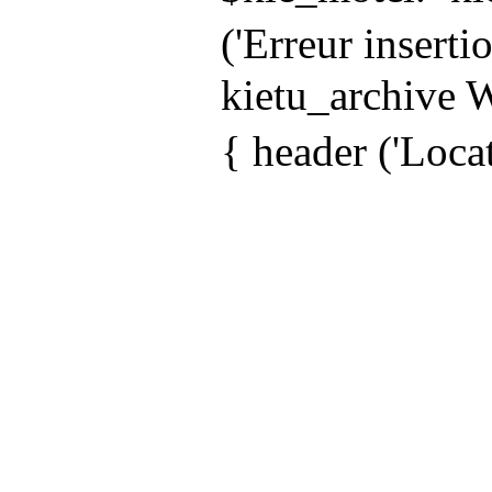
('Erreur insert
kietu_archive W
{ header ('Locat