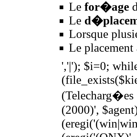
Le
for�age
d
Le
d�placem
Lorsque plusie
Le placement
','|'); $i=0; wh
(file_exists($ki
(Telecharg�es s
(2000)', $agent)
(eregi('(win|win