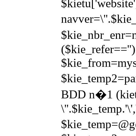
$kietu['websit
navver=\''.$kie
$kie_nbr_enr=my
($kie_refer==''
$kie_from=mysql
$kie_temp2=pars
BDD n�1 (kietu_
\''.$kie_temp.'\
$kie_temp=@get