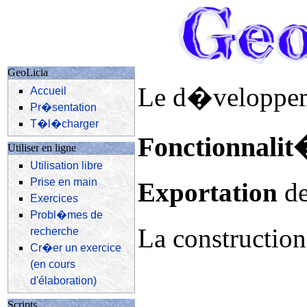
GeoLicia
Le d�veloppemen
Accueil
Pr�sentation
T�l�charger
Fonctionnalit
Utiliser en ligne
Utilisation libre
Prise en main
Exportation
de
Exercices
Probl�mes de
La construction 
recherche
Cr�er un exercice
(en cours
d'élaboration)
Scripts