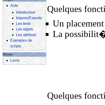
Aide
Quelques foncti
Introduction
Imports/Exports
Un placemen
Les tests
Les objets
La possibilit
Les attributs
Exemples de
scripts
Divers
Liens
Quelques foncti