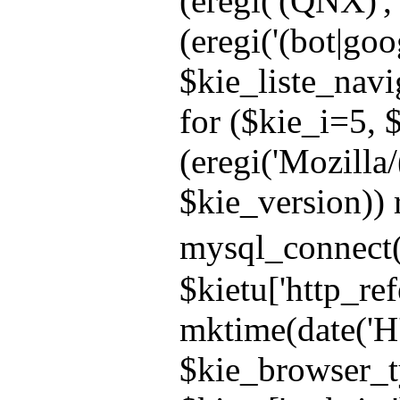
(eregi('(QNX)', 
(eregi('(bot|goo
$kie_liste_navi
for ($kie_i=5, $
(eregi('Mozilla/
$kie_version)) r
mysql_connect(
$kietu['http_r
mktime(date('H'
$kie_browser_ty