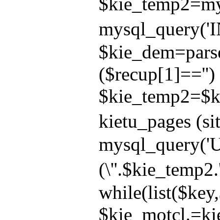
$kie_temp2=mys
mysql_query('IN
$kie_dem=parse_
($recup[1]=='') 
$kie_temp2=$ki
kietu_pages (sit
mysql_query('U
(\''.$kie_temp2.
while(list($key
$kie_motcl.=kie