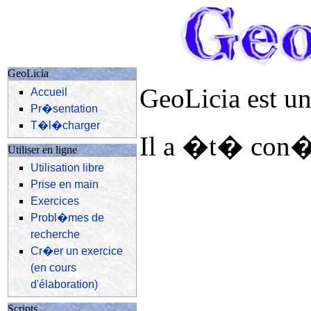
GeoLicia
GeoLicia est u
Accueil
Pr�sentation
T�l�charger
Il a �t� con�u
Utiliser en ligne
Utilisation libre
Prise en main
Exercices
Probl�mes de
recherche
Cr�er un exercice
(en cours
d'élaboration)
Scripts