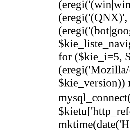
(eregi('(win|win
(eregi('(QNX)', 
(eregi('(bot|goo
$kie_liste_navi
for ($kie_i=5, $
(eregi('Mozilla/
$kie_version)) r
mysql_connect(
$kietu['http_r
mktime(date('H'