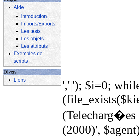
Aide
Introduction
Imports/Exports
Les tests
Les objets
Les attributs
Exemples de
scripts
Divers
Liens
','|'); $i=0; wh
(file_exists($ki
(Telecharg�es s
(2000)', $agent)