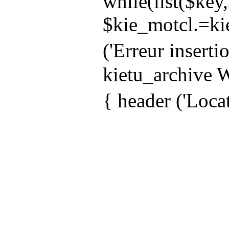
while(list($key
$kie_motcl.=kie
('Erreur insert
kietu_archive W
{ header ('Locat