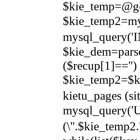
$kie_temp=@get
$kie_temp2=mys
mysql_query('IN
$kie_dem=parse_
($recup[1]=='') 
$kie_temp2=$ki
kietu_pages (sit
mysql_query('U
(\''.$kie_temp2.