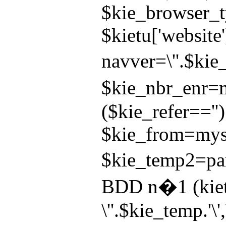
$kie_browser_ty
$kietu['websit
navver=\''.$kie
$kie_nbr_enr=my
($kie_refer==''
$kie_from=mysql
$kie_temp2=pars
BDD n�1 (kietu_
\''.$kie_temp.'\